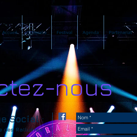
Accueil
Schoralia
Festival
Agenda
Partenariat
ctez-nous
e Social :
ée des Ralluères