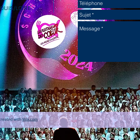
OUIS/LOIRE
reated with
Wix.com